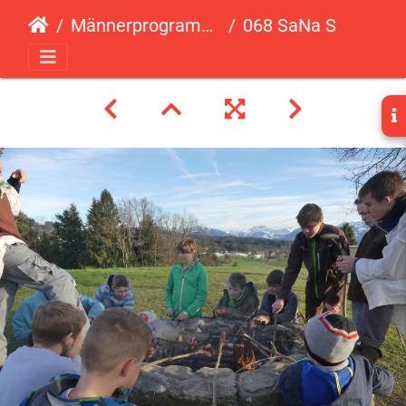
Männerprogramm Seilbrücke (06.02.2016)
068 SaNa Seilbruecke