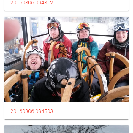
20160306 094312
20160306 094503