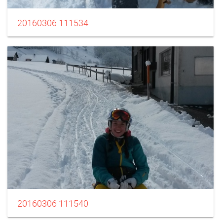
20160306 111534
20160306 111540