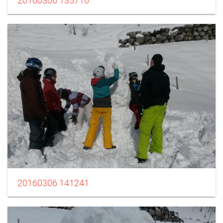
20160306 135716
20160306 141241