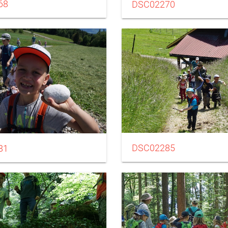
68
DSC02270
DSC02285
81